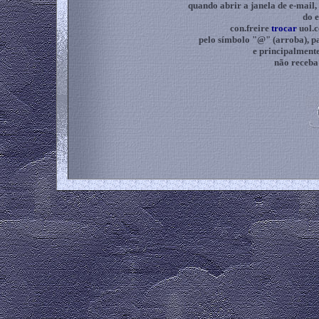
quando abrir a janela de e-mail
do e
con.freire
trocar
uol.
pelo símbolo "@" (arroba), pa
e principalmente
não receba