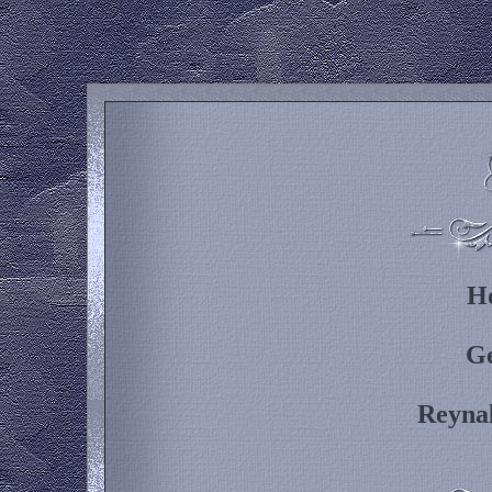
H
Ge
Reyna