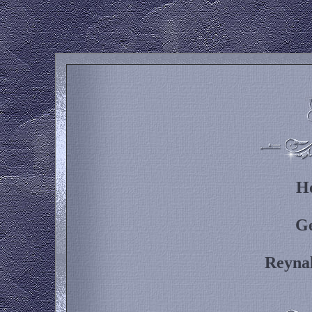
H
Ge
Reyna