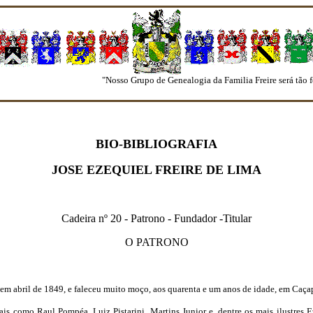
"Nosso Grupo de Genealogia da Familia Freire será tão fo
BIO-BIBLIOGRAFIA
JOSE EZEQUIEL FREIRE DE LIMA
Cadeira nº 20 - Patrono - Fundador -Titular
O PATRONO
u em abril de 1849, e faleceu muito moço, aos quarenta e um anos de idade, em Caça
ais como Raul Pompéa, Luiz Pistarini, Martins Junior e, dentre os mais ilustres E