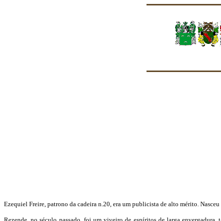
Ezequiel Freire, patrono da cadeira n.20, era um publicista de alto mérito. Nasce
Rezende, no século passado, foi um viveiro de espíritos de larga envergadura, t