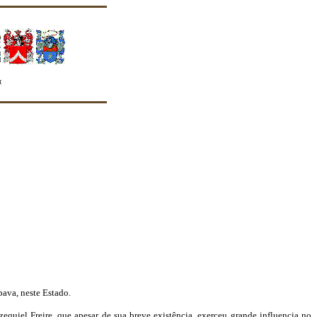
rte quanto seus membros o façam"
pava, neste Estado.
zequiel Freire, que apesar de sua breve existência, exerceu grande influencia no