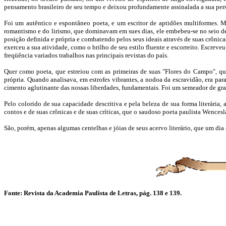
pensamento brasileiro de seu tempo e deixou profundamente assinalada a sua person
Foi um autêntico e espontâneo poeta, e um escritor de aptidões multiformes.
romantismo e do lirismo, que dominavam em sues dias, ele embebeu-se no seio de 
posição definida e própria e combatendo pelos seus ideais através de suas crônica
exerceu a sua atividade, como o brilho de seu estilo fluente e escorreito. Escrev
freqüência variados trabalhos nas principais revistas do país.
Quer como poeta, que estreiou com as primeiras de suas "Flores do Campo", quer
própria. Quando analisava, em estrofes vibrantes, a nodoa da escravidão, era para
cimento aglutinante das nossas liberdades, fundamentais. Foi um semeador de gra
Pelo colorido de sua capacidade descritiva e pela beleza de sua forma literár
contos e de suas crônicas e de suas críticas, que o saudoso poeta paulista Wences
São, porém, apenas algumas centelhas e jóias de seus acervo literário, que um dia
Fonte: Revista da Academia Paulista de Letras, pág. 138 e 139.