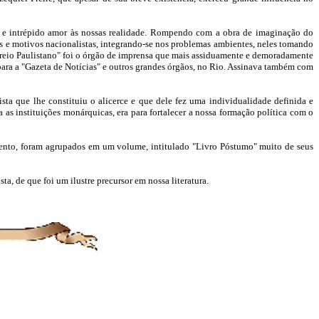
o e intrépido amor às nossas realidade. Rompendo com a obra de imaginação do
as e motivos nacionalistas, integrando-se nos problemas ambientes, neles tomando
"Correio Paulistano" foi o órgão de imprensa que mais assiduamente e demoradamente
e para a "Gazeta de Notícias" e outros grandes órgãos, no Rio. Assinava também com
sta que lhe constituiu o alicerce e que dele fez uma individualidade definida e
a as instituições monárquicas, era para fortalecer a nossa formação política com o
amento, foram agrupados em um volume, intitulado "Livro Póstumo" muito de seus
a, de que foi um ilustre precursor em nossa literatura.