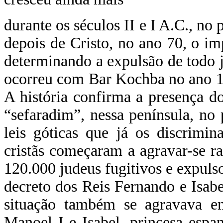
durante os séculos II e I A.C., no
depois de Cristo, no ano 70, o im
determinando a expulsão de todo ju
ocorreu com Bar Kochba no ano 13
A história confirma a presença 
“sefaradim”, nessa península, n
leis góticas que já os discrimin
cristãs começaram a agravar-se r
120.000 judeus fugitivos e expuls
decreto dos Reis Fernando e Isa
situação também se agravava e
Manoel I e Isabel, princesa espanh