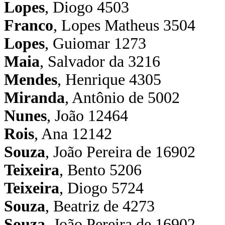
Lopes
, Diogo 4503
Franco
, Lopes Matheus 3504
Lopes
, Guiomar 1273
Maia
, Salvador da 3216
Mendes
, Henrique 4305
Miranda
, Antônio de 5002
Nunes
, João 12464
Rois
, Ana 12142
Souza
, João Pereira de 16902
Teixeira
, Bento 5206
Teixeira
, Diogo 5724
Souza
, Beatriz de 4273
Souza,
João Pereira de 16902