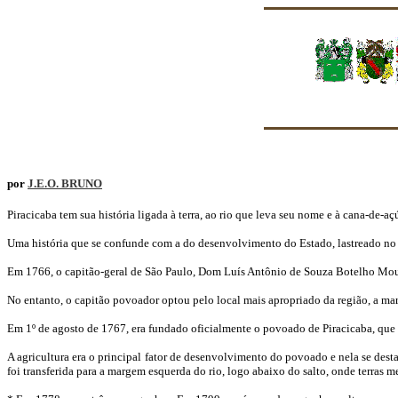
por
J.E.O. BRUNO
Piracicaba tem sua história ligada à terra, ao rio que leva seu nome e à cana-de-aç
Uma história que se confunde com a do desenvolvimento do Estado, lastreado no 
Em 1766, o capitão-geral de São Paulo, Dom Luís Antônio de Souza Botelho Mou
No entanto, o capitão povoador optou pelo local mais apropriado da região, a mar
Em 1º de agosto de 1767, era fundado oficialmente o povoado de Piracicaba, que s
A agricultura era o principal fator de desenvolvimento do povoado e nela se de
foi transferida para a margem esquerda do rio, logo abaixo do salto, onde terras 