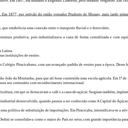
 nove. Em 1807, era fundado o Engenho Limoeiro, pelo senador Vergueiro. Em 189
. Em 1877, por petição do então vereador Prudente de Moraes, mais tarde prime
, que estabelecia uma conexão entre o transporte fluvial e o ferroviário.
trutura produtiva, pois industrializava a cana de forma centralizada e com eq
a Latina.
sas instituições de ensino.
o Colégio Piracicabano, com um avançado padrão de ensino para a época. Desse ho
João da Montanha, para que ali fosse construída uma escola agrícola. Em 1º de ma
ora seu centenário com reconhecimento internacional.
cultura, em que se destacavam o café e a cana-de-açúcar. Surgiam também, implantad
ndustrial desenvolvido, quando passou a ser conhecida como A Capital do Açúcar
uma política de substituição de importações. Em Piracicaba, intensificava-se a ativ
o Dedini se consolidava como o maior do País no setor, com grande importância pa