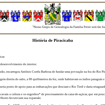
"Nosso Grupo de Genealogia da Familia Freire será tão fort
História de Piracicaba
úcar.
desenvolvimento do interior.
rão, encarregou Antônio Corrêa Barbosa de fundar uma povoação na foz do Rio Pir
gem direita do salto, a 90 quilômetros da foz, onde habitavam os índios paiaguás e
eria ponto de apoio para as embarcações que desciam o Rio Tietê e daria retaguard
stacavam a cultura e os engenhos* de processamento da cana-de-açúcar, que em pou
melhores favoreciam sua expansão.