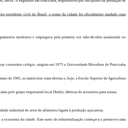
6, havia 78 engenhos em Piracicaba, responsáveis por um quinto da produção de
iro presidente civil do Brasil, o nome da cidade foi oficialmente mudado para
uipamentos modernos e empregava pela primeira vez mão-de-obra assalariada no
je centenário colégio, surgiria em 1975 a Universidade Metodista de Piracicaba
io de 1901, as matrículas eram abertas e, hoje, a Escola Superior de Agricultura
as pelo grupo empresarial local Dedini, fábricas de acessórios para usinas.
.
idade industrial do setor de alimentos ligada à produção açucareira.
ra a economia da cidade. Esse surto de industrialização começava a promover uma