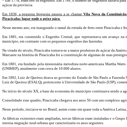
* Em 1778, eram três os engenhos. Em 1799, o número de engenhos saltava para
açúcar da província.
Em 1836, a pequena freguesia passou a se chamar
Vila Nova da Constituição
Piracicaba: lugar onde o peixe pára
.
Nesse mesmo ano, era inaugurado o ramal da estrada de ferro entre Piracicaba e Itu
Em 1881, era construído o Engenho Central, que representava um avanço na es
município, em contraste com os pequenos engenhos das fazendas.
Na virada do século, Piracicaba tornava-se a maior produtora de açúcar da Améric
Marcante na história de Piracicaba foi a constituição de algumas de suas prestigio
Em 1881, era fundado pela missionária metodista norte-americana Martha Watts 
(UNIMEP), atualmente com cerca de 10.000 alunos.
Em 1892, Luiz de Queiroz doava ao governo do Estado de São Paulo a Fazenda São 
Luiz de Queiroz (ESALQ), pertencente à Universidade de São Paulo (USP), comem
No início do século XX, a base da economia do município continuava sendo a agri
Consolidado esse quadro, Piracicaba chegava aos anos 50 com um complexo agroi
Nesse período, iniciava-se no Brasil, assim como em quase toda a América Latina, 
As fábricas existentes eram ampliadas, novas fábricas eram instaladas e o Grup
intensa migração rural-urbana que caracterizaria os anos seguintes.